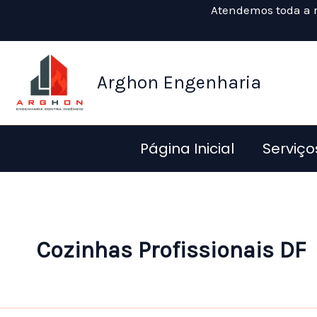
Ir
Atendemos toda a r
para
o
conteúdo
Arghon Engenharia
Página Inicial
Serviço
Cozinhas Profissionais DF