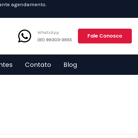
diante agendamento.
WhatsApp
Fale Conosco
(61) 99303-3955
ntes
Contato
Blog