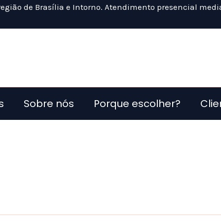
egião de Brasília e Intorno. Atendimento presencial me
s
Sobre nós
Porque escolher?
Clie