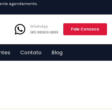
diante agendamento.
WhatsApp
Fale Conosco
(61) 99303-3955
ntes
Contato
Blog