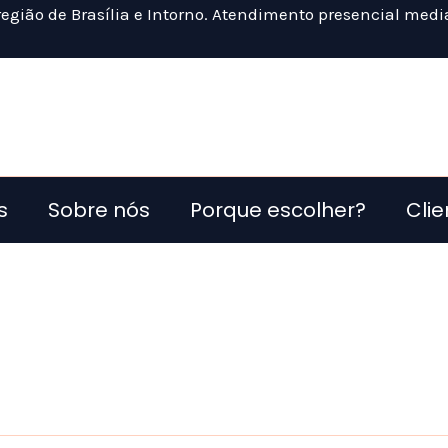
egião de Brasília e Intorno. Atendimento presencial me
s
Sobre nós
Porque escolher?
Clie