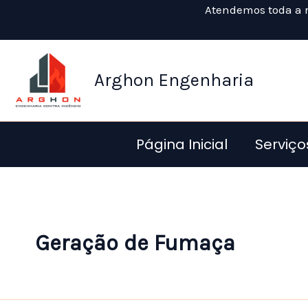
Ir
Atendemos toda a r
para
o
conteúdo
Arghon Engenharia
Página Inicial
Serviço
Geração de Fumaça