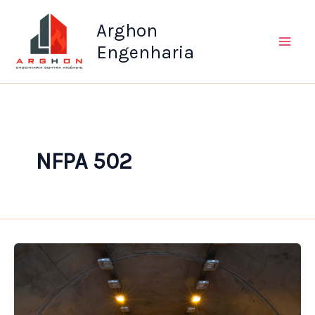
Ir
Arghon
para
o
Engenharia
conteúdo
NFPA 502