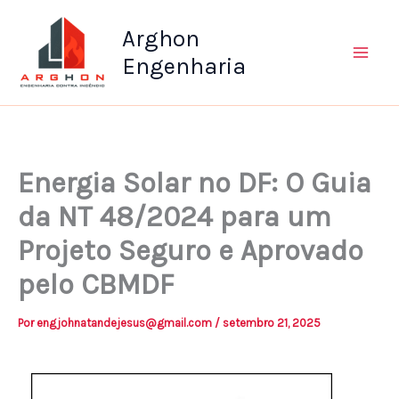
Ir
Arghon
para
o
Engenharia
conteúdo
Energia Solar no DF: O Guia
da NT 48/2024 para um
Projeto Seguro e Aprovado
pelo CBMDF
Por
engjohnatandejesus@gmail.com
/
setembro 21, 2025