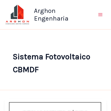
Ir
Arghon
para
o
Engenharia
conteúdo
Sistema Fotovoltaico
CBMDF