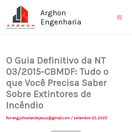
Ir
Arghon
para
o
Engenharia
conteúdo
O Guia Definitivo da NT
03/2015-CBMDF: Tudo o
que Você Precisa Saber
Sobre Extintores de
Incêndio
Por
engjohnatandejesus@gmail.com
/
setembro 20, 2025